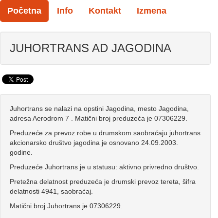
Početna
Info
Kontakt
Izmena
JUHORTRANS AD JAGODINA
Juhortrans se nalazi na opstini Jagodina, mesto Jagodina,
adresa Aerodrom 7 . Matični broj preduzeća je 07306229.
Preduzeće za prevoz robe u drumskom saobraćaju juhortrans
akcionarsko društvo jagodina je osnovano 24.09.2003.
godine.
Preduzeće Juhortrans je u statusu: aktivno privredno društvo.
Pretežna delatnost preduzeća je drumski prevoz tereta, šifra
delatnosti 4941, saobraćaj.
Matični broj Juhortrans je 07306229.