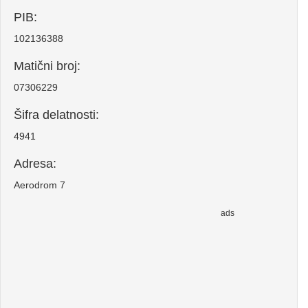
PIB:
102136388
Matični broj:
07306229
Šifra delatnosti:
4941
Adresa:
Aerodrom 7
ads